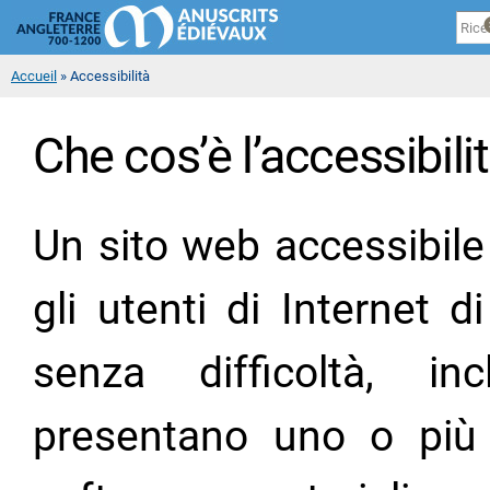
Pannello di gestione dei cookies
Sk
ma
co
You are here
Accueil
» Accessibilità
Che cos’è l’accessibilit
Un sito web accessibile 
gli utenti di Internet d
senza difficoltà, i
presentano uno o più 