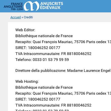
Pannello di gestione dei cookies
You are here
Accueil
» Crediti
Web Editor:
Bibliothèque nationale de France
Recapito: Quai François Mauriac, 75706 Paris cedex 1
SIRET: 180046252 00177
TVA Intracommunautaire: FR 88180046252
Telefono: 0033 01 53 79 59 59
Direttore della pubblicazione: Madame Laurence Engel
Web Hosting:
Bibliothèque nationale de France
Recapito: Quai François Mauriac, 75706 Paris cedex 1
SIRET: 180046252 00177
TVA Intracommunautaire: FR 88180046252