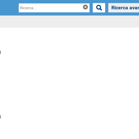
Skip to
Ricerca ava
main
content
3
3