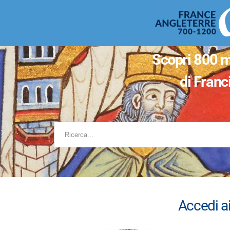
Pannello di gestione dei cookies
Sk
ma
co
Scopri 800 m
di Franci
Accedi ai