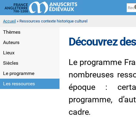
Panneau de gestion des cookies
Al
co
pri
Vous êtes ici
Accueil
» Ressources contexte historique culturel
Thèmes
Découvrez des
Auteurs
Lieux
Le programme Fran
Siècles
nombreuses resso
Le programme
Les ressources
époque : certa
programme, d’au
cadre
.