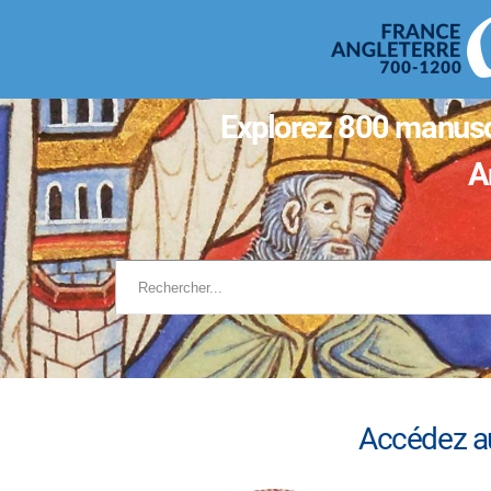
Panneau de gestion des cookies
Al
co
pri
Explorez 800 manusc
A
Accédez au