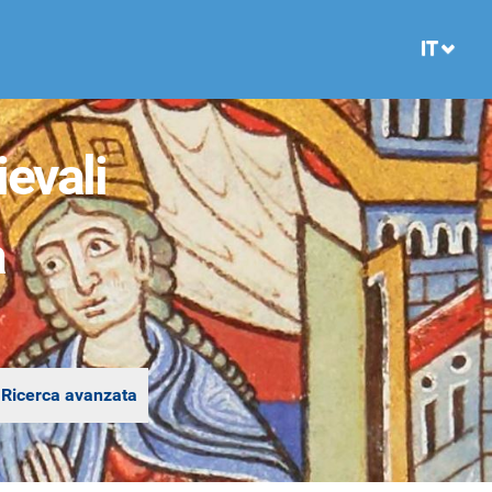
IT
evali
a
Ricerca avanzata