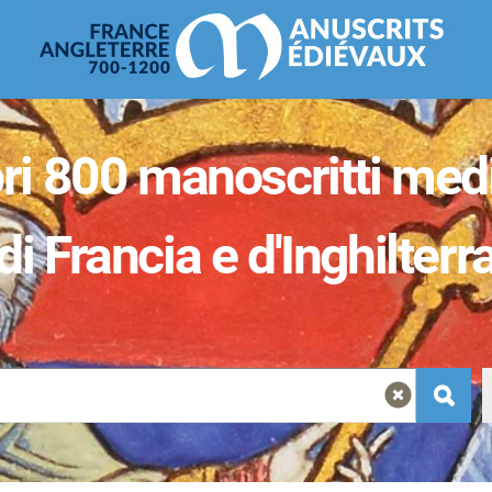
Skip to
main
content
ri 800 manoscritti medi
di Francia e d'Inghilterr